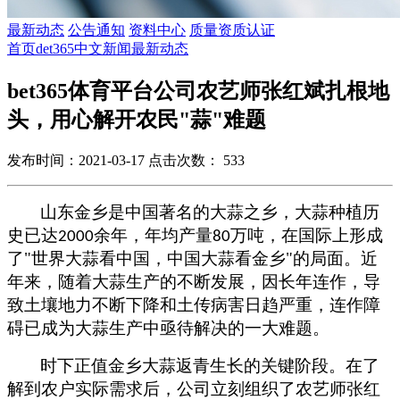
最新动态
公告通知
资料中心
质量资质认证
首页
det365中文新闻
最新动态
bet365体育平台公司农艺师张红斌扎根地
头，用心解开农民"蒜"难题
发布时间：2021-03-17 点击次数：
533
山东金乡是中国著名的大蒜之乡，大蒜种植历
史已达
余年，年均产量
万吨，在国际上形成
2000
80
了"世界大蒜看中国，中国大蒜看金乡"的局面。近
年来，随着
大蒜生产的不断发展
，因长年
连作
，
导
致土壤地力不断下降和土传病害日趋严重
，
连作障
碍已成为大蒜生产中亟待解决的一大难题
。
时下正值金乡大蒜返青生长的关键阶段。在了
解到农户实际需求后，公司立刻组织了农艺师张红