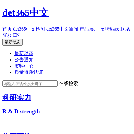
det365中文
首页
det365中文检测
det365中文新闻
产品展厅
招聘热线
联系
客服
EN
最新动态
最新动态
公告通知
资料中心
质量资质认证
在线检索
科研实力
R & D strength