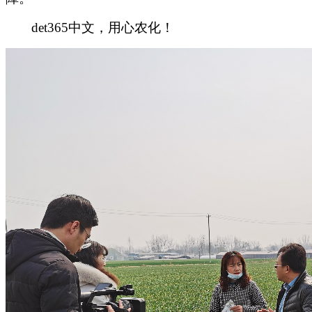
det365中文，用心农化！