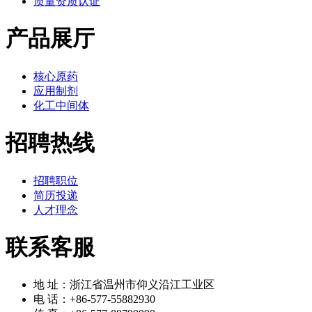
质量资质认证
产品展厅
核心原药
应用制剂
化工中间体
招聘热线
招聘职位
简历投递
人才理念
联系客服
地 址：浙江省温州市仰义沿江工业区
电 话：+86-577-55882930