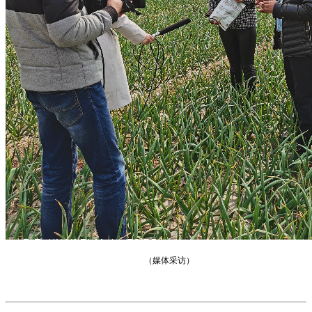
（媒体采访）