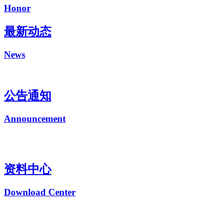
Honor
最新动态
News
公告通知
Announcement
资料中心
Download Center