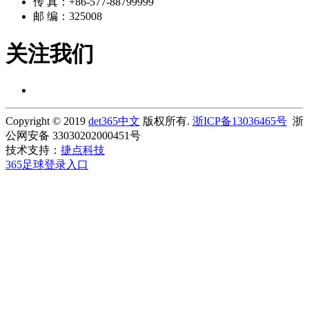
传 真：+86-577-88799999
邮 编：325008
关注我们
Copyright © 2019
det365中文
版权所有.
浙ICP备13036465号
浙
公网安备 33030202000451号
技术支持：
捷点科技
365足球登录入口