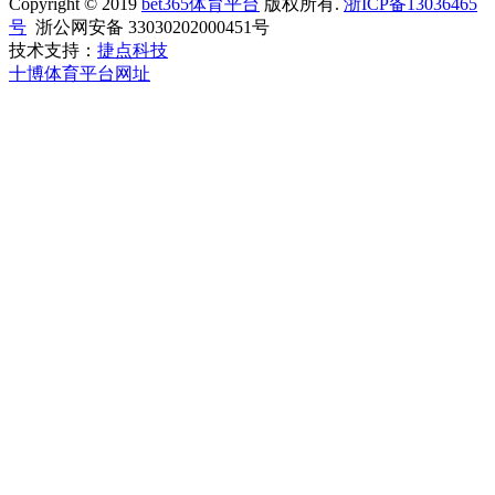
Copyright © 2019
bet365体育平台
版权所有.
浙ICP备13036465
号
浙公网安备 33030202000451号
技术支持：
捷点科技
十博体育平台网址