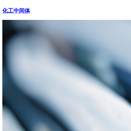
化工中间体