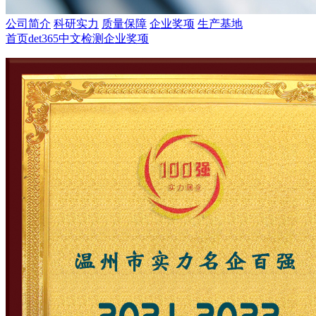
公司简介
科研实力
质量保障
企业奖项
生产基地
首页
det365中文检测
企业奖项