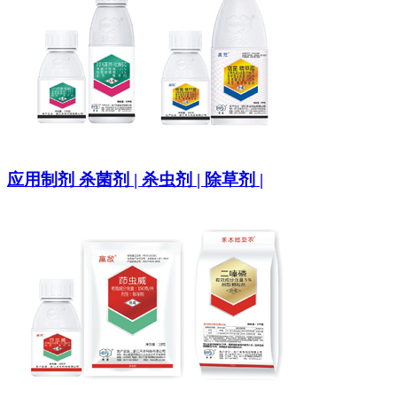
应用制剂
杀菌剂 | 杀虫剂 | 除草剂 |