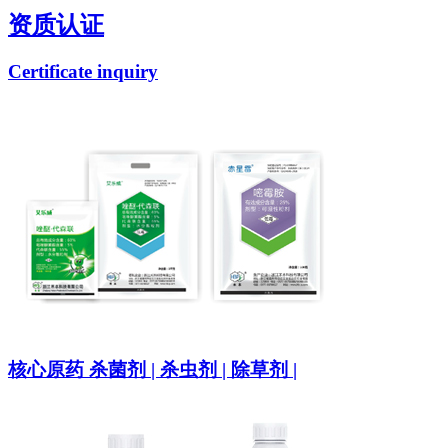
资质认证
Certificate inquiry
核心原药
杀菌剂 | 杀虫剂 | 除草剂 |