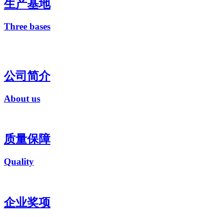
生产基地
Three bases
公司简介
About us
质量保障
Quality
企业奖项