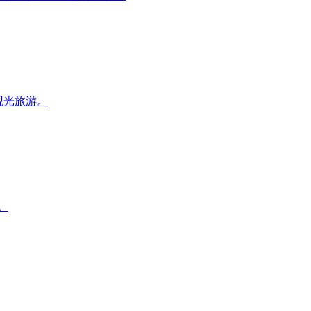
观光旅游。
。