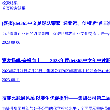
检索结果
首页
检索结果
[喜报]det365中文足球队荣获"迎亚运、创和谐"首
为营造喜迎亚运的浓厚氛围，促进区域内企业文化交流，进一
2023-09-06
逐梦扬帆·奋楫向上——2023年度det365中文年中述
2023年7月21日-7月23日，集团公司2023年度年中述职会议
2023-08-11
技能比武展风采 以赛争优促提升——集团公司第二
为提升集团总部与各子公司的化学检验水平，全面展示检验员的