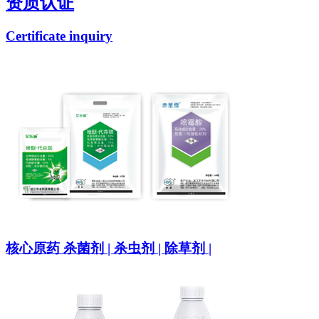
资质认证
Certificate inquiry
核心原药
杀菌剂 | 杀虫剂 | 除草剂 |