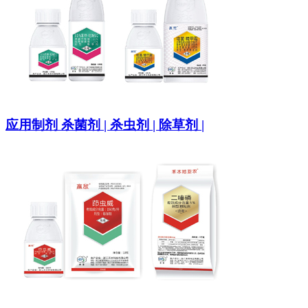
应用制剂
杀菌剂 | 杀虫剂 | 除草剂 |