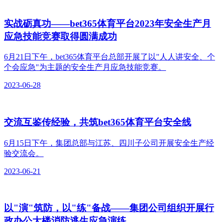
实战砺真功——bet365体育平台2023年安全生产月
应急技能竞赛取得圆满成功
6月21日下午，bet365体育平台总部开展了以"人人讲安全、个
个会应急"为主题的安全生产月应急技能竞赛。
2023-06-28
交流互鉴传经验，共筑bet365体育平台安全线
6月15日下午，集团总部与江苏、四川子公司开展安全生产经
验交流会。
2023-06-21
以"演"筑防，以"练"备战——集团公司组织开展行
政办公大楼消防逃生应急演练