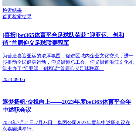
检索结果
首页
检索结果
[喜报]bet365体育平台足球队荣获"迎亚运、创和
谐"首届仰义足球联赛冠军
为营造喜迎亚运的浓厚氛围，促进区域内企业文化交流，进一
步推动全民健身运动，仰义街道总工会、仰义街道沿江文化礼
堂主办了"迎亚运，创和谐"首届仰义足球联赛。
2023-09-06
逐梦扬帆·奋楫向上——2023年度bet365体育平台年
中述职会议
2023年7月21日-7月23日，集团公司2023年度年中述职会议在
永嘉圆满举行。