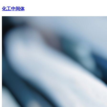
化工中间体